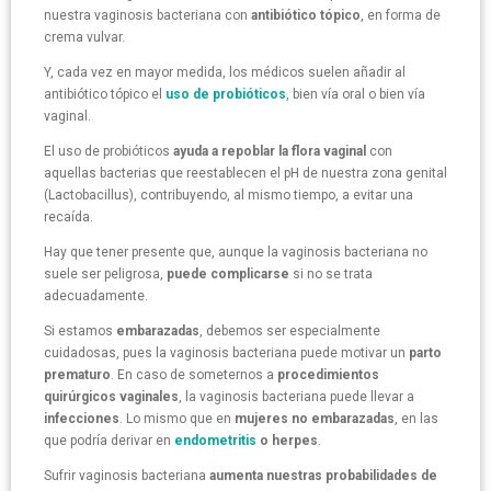
nuestra vaginosis bacteriana con
antibiótico tópico
, en forma de
crema vulvar.
Y, cada vez en mayor medida, los médicos suelen añadir al
antibiótico tópico el
uso de probióticos
,
bien vía oral o bien vía
vaginal.
El uso de probióticos
ayuda a repoblar la flora vaginal
con
aquellas bacterias que reestablecen el pH de nuestra zona genital
(Lactobacillus), contribuyendo, al mismo tiempo, a evitar una
recaída.
Hay que tener presente que, aunque la vaginosis bacteriana no
suele ser peligrosa,
puede complicarse
si no se trata
adecuadamente.
Si estamos
embarazadas
, debemos ser especialmente
cuidadosas, pues la vaginosis bacteriana puede motivar un
parto
prematuro
. En caso de someternos a
procedimientos
quirúrgicos vaginales
, la vaginosis bacteriana puede llevar a
infecciones
. Lo mismo que en
mujeres no embarazadas
, en las
que podría derivar en
endometritis
o herpes
.
Sufrir vaginosis bacteriana
aumenta nuestras probabilidades de