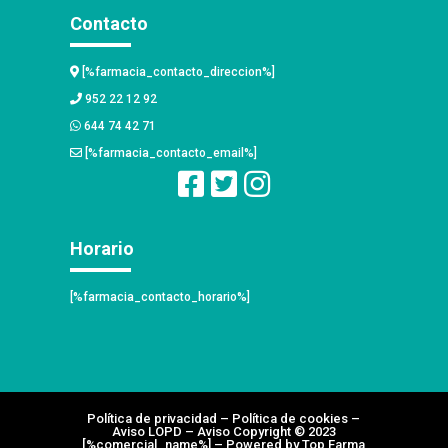
Contacto
[%farmacia_contacto_direccion%]
952 22 12 92
644 74 42 71
[%farmacia_contacto_email%]
Horario
[%farmacia_contacto_horario%]
Política de privacidad
–
Política de cookies
–
Aviso LOPD
–
Aviso Copyright
© 2023
[%comercial_name%]
–
Powered by Top Farma