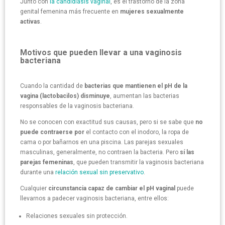
Junto con
la candidiasis vaginal
, es el trastorno de la zona
genital femenina más frecuente en
mujeres sexualmente
activas
.
Motivos que pueden llevar a una vaginosis
bacteriana
Cuando la cantidad de
bacterias que mantienen el pH de la
vagina (lactobacilos) disminuye
, aumentan las bacterias
responsables de la vaginosis bacteriana.
No se conocen con exactitud sus causas, pero si se sabe que
no
puede contraerse por
el contacto con el inodoro, la ropa de
cama o por bañarnos en una piscina. Las parejas sexuales
masculinas, generalmente, no contraen la bacteria. Pero
sí las
parejas femeninas
, que pueden transmitir la vaginosis bacteriana
durante una
relación sexual sin preservativo
.
Cualquier
circunstancia capaz de cambiar el pH vaginal
puede
llevarnos a padecer vaginosis bacteriana, entre ellos:
Relaciones sexuales sin protección.