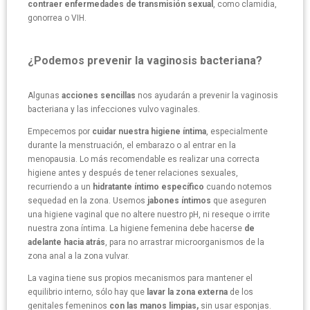
contraer enfermedades de transmisión sexual
, como clamidia,
gonorrea o VIH.
¿Podemos prevenir la vaginosis bacteriana?
Algunas
acciones sencillas
nos ayudarán a prevenir la vaginosis
bacteriana y las infecciones vulvo vaginales.
Empecemos por
cuidar nuestra higiene íntima
, especialmente
durante la menstruación, el embarazo o al entrar en la
menopausia. Lo más recomendable es realizar una correcta
higiene antes y después de tener relaciones sexuales,
recurriendo a un
hidratante íntimo específico
cuando notemos
sequedad en la zona. Usemos
jabones íntimos
que aseguren
una higiene vaginal que no altere nuestro pH, ni reseque o irrite
nuestra zona íntima. La higiene femenina debe hacerse
de
adelante hacia atrás
, para no arrastrar microorganismos de la
zona anal a la zona vulvar.
La vagina tiene sus propios mecanismos para mantener el
equilibrio interno, sólo hay que
lavar la zona externa
de los
genitales femeninos
con las manos limpias,
sin usar esponjas.