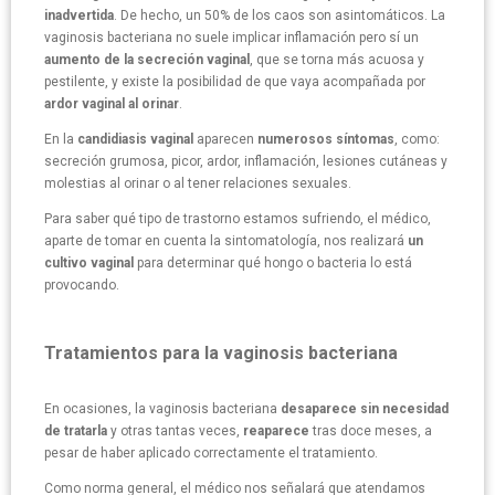
inadvertida
. De hecho, un 50% de los caos son asintomáticos. La
vaginosis bacteriana no suele implicar inflamación pero sí un
aumento de la secreción vaginal
, que se torna más acuosa y
pestilente, y existe la posibilidad de que vaya acompañada por
ardor vaginal al orinar
.
En la
candidiasis vaginal
aparecen
numerosos síntomas
, como:
secreción grumosa, picor, ardor, inflamación, lesiones cutáneas y
molestias al orinar o al tener relaciones sexuales.
Para saber qué tipo de trastorno estamos sufriendo, el médico,
aparte de tomar en cuenta la sintomatología, nos realizará
un
cultivo vaginal
para determinar qué hongo o bacteria lo está
provocando.
Tratamientos para la vaginosis bacteriana
En ocasiones, la vaginosis bacteriana
desaparece sin necesidad
de tratarla
y otras tantas veces,
reaparece
tras doce meses, a
pesar de haber aplicado correctamente el tratamiento.
Como norma general, el médico nos señalará que atendamos