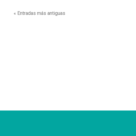
« Entradas más antiguas
Descubre nuestros consejos de salud