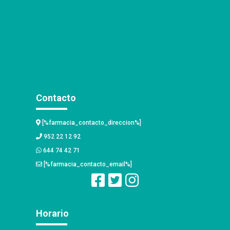
Contacto
[%farmacia_contacto_direccion%]
952 22 12 92
644 74 42 71
[%farmacia_contacto_email%]
Horario