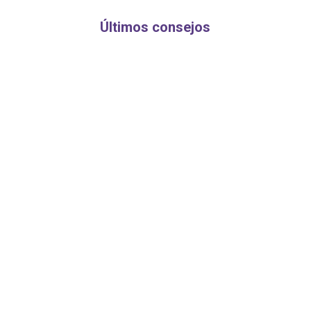
Últimos consejos
Llega la primavera y con ella la molesta alergia
primaveral o rinitis alérgica...