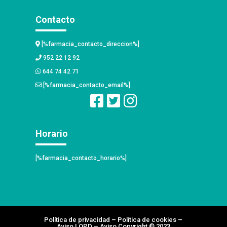
Contacto
[%farmacia_contacto_direccion%]
952 22 12 92
644 74 42 71
[%farmacia_contacto_email%]
Horario
[%farmacia_contacto_horario%]
Política de privacidad
–
Política de cookies
–
Aviso LOPD
–
Aviso Copyright
© 2023