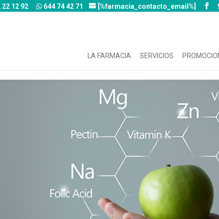
 22 12 92
644 74 42 71
[%farmacia_contacto_email%]
LA FARMACIA
SERVICIOS
PROMOCIO