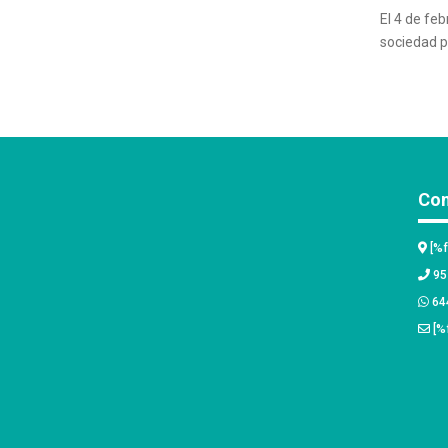
El 4 de feb
sociedad p
Con
[%
95
644
[%