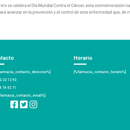
rero se celebra el Día Mundial Contra el Cáncer, esta conmemoración nace 
ara avanzar en la prevención y el control de esta enfermedad que, de man
tacto
Horario
farmacia_contacto_direccion%]
[%farmacia_contacto_horario%]
2 22 12 92
 74 42 71
farmacia_contacto_email%]