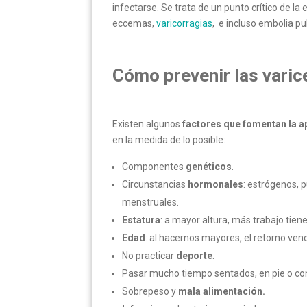
infectarse. Se trata de un punto crítico de
eccemas,
varicorragias
, e incluso embolia pu
Cómo prevenir las varic
Existen algunos
factores que fomentan la a
en la medida de lo posible:
Componentes
genéticos
.
Circunstancias
hormonales
: estrógenos,
menstruales.
Estatura
: a mayor altura, más trabajo tien
Edad
: al hacernos mayores, el retorno veno
No practicar
deporte
.
Pasar mucho tiempo sentados, en pie o con
Sobrepeso y
mala alimentación.