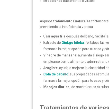
Infecciones
bacterianas o virales.
Algunos
tratamientos naturales
fortalecerá
previniendo la insuficiencia venosa:
Usar
agua fría
después del baño, facilita la
Extracto de
Ginkgo biloba
: fortalece las 
farmacia la mejor opción para tu caso y có
Vinagre de manzana
: aumenta el riego sa
emplearse como alimento o administrarlo
Jengibre
: ayuda a mejorar la elasticidad 
Cola de caballo
: sus propiedades estimulan
farmacia la mejor opción para tu caso y có
Masajes diarios,
de movimientos circulares
Tratamientos de varice