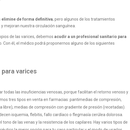
 elimine de forma definitiva
, pero algunos de los tratamientos
 y mejoran nuestra circulación sanguínea.
opios de las varices, debemos
acudir a un profesional sanitario para
o. Con él, el médico podrá proponernos alguno de los siguientes
 para varices
ar todas las insuficiencias venosas, porque facilitan el retorno venoso y
emos tres tipos en venta en farmacias: pantimedias de compresión,
 libre), medias de compresión con gradiente de presión (recetadas).
cen isquemia, flebitis, fallo cardíaco o flegmasía cerúlea dolorosa.
tono de las venas y la resistencia de los capilares. Hay varios tipos de
céutico la mejor opción para tu caso particular y el modo de usarlos.