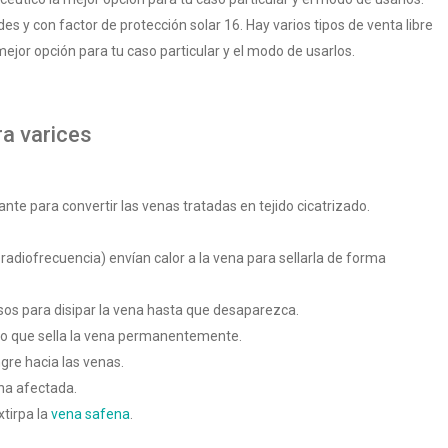
des y con factor de protección solar 16. Hay varios tipos de venta libre
ejor opción para tu caso particular y el modo de usarlos.
ra varices
sante para convertir las venas tratadas en tejido cicatrizado.
o radiofrecuencia) envían calor a la vena para sellarla de forma
osos para disipar la vena hasta que desaparezca.
vo que sella la vena permanentemente.
ngre hacia las venas.
ena afectada.
xtirpa la
vena safena
.