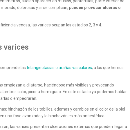
entímetros, suelen aparecer en muslos, pantorrillas, parte interior de
 o morado, dolorosas y, si se complican,
pueden provocar úlceras o
ficiencia venosa, las varices ocupan los estadios 2, 3 y 4.
s varices
a comprende las
telangiectasias o arañas vasculares
, a las que hemos
as empiezan a dilatarse, haciéndose más visibles y provocando
 calambre, calor, picor u hormigueo. En este estadio ya podemos hablar
tarlas o empeorarán.
as: hinchazón de los tobillos, edemas y cambios en el color de la piel
a en una fase avanzada y la hinchazón es más antiestética.
hazón, las varices presentan ulceraciones externas que pueden llegar a