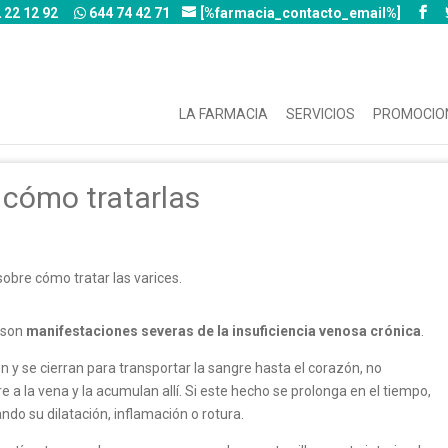
 22 12 92
644 74 42 71
[%farmacia_contacto_email%]
LA FARMACIA
SERVICIOS
PROMOCIO
 cómo tratarlas
, son
manifestaciones severas de la insuficiencia venosa crónica
.
n y se cierran para transportar la sangre hasta el corazón, no
a la vena y la acumulan allí. Si este hecho se prolonga en el tiempo,
ndo su dilatación, inflamación o rotura.