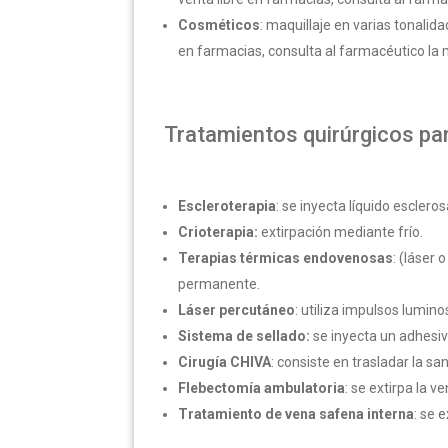
Cosméticos
: maquillaje en varias tonalida
en farmacias, consulta al farmacéutico la m
Tratamientos quirúrgicos pa
Escleroterapia
: se inyecta líquido esclero
Crioterapia:
extirpación mediante frío.
Terapias térmicas endovenosas
: (láser 
permanente.
Láser percutáneo
: utiliza impulsos lumin
Sistema de sellado:
se inyecta un adhesi
Cirugía CHIVA
: consiste en trasladar la sa
Flebectomía ambulatoria
: se extirpa la v
Tratamiento de vena safena interna
: se e