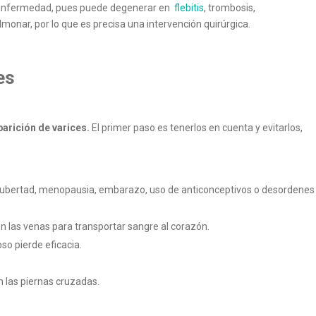
 la enfermedad, pues puede degenerar en
flebitis
, trombosis,
lmonar, por lo que es precisa una intervención quirúrgica.
es
parición de varices.
El primer paso es tenerlos en cuenta y evitarlos,
 pubertad, menopausia, embarazo, uso de anticonceptivos o desordenes
en las venas para transportar sangre al corazón.
so pierde eficacia.
 las piernas cruzadas.