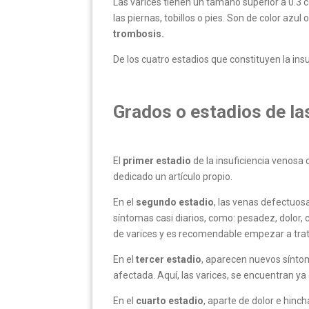
Las varices tienen un tamaño superior a 0.3 c
las piernas, tobillos o pies. Son de color azul
trombosis.
De los cuatro estadios que constituyen la insu
Grados o estadios de la
El
primer estadio
de la insuficiencia venos
dedicado un artículo propio.
En el
segundo estadio
, las venas defectuos
síntomas casi diarios, como: pesadez, dolor,
de varices y es recomendable empezar a tra
En el
tercer estadio
, aparecen nuevos síntom
afectada. Aquí, las varices, se encuentran y
En el
cuarto estadio
, aparte de dolor e hinc