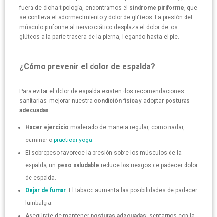
fuera de dicha tipología, encontramos el
síndrome piriforme
, que
se conlleva el adormecimiento y dolor de glúteos. La presión del
músculo piriforme al nervio ciático desplaza el dolor de los
glúteos a la parte trasera de la pierna, llegando hasta el pie.
¿Cómo prevenir el dolor de espalda?
Para evitar el dolor de espalda existen dos recomendaciones
sanitarias: mejorar nuestra
condición física
y adoptar
posturas
adecuadas
.
Hacer ejercicio
moderado de manera regular, como nadar,
caminar o
practicar yoga
.
El sobrepeso favorece la presión sobre los músculos de la
espalda; un
peso saludable
reduce los riesgos de padecer dolor
de espalda.
Dejar de fumar
. El tabaco aumenta las posibilidades de padecer
lumbalgia.
Asegúrate de mantener
posturas adecuadas
: sentarnos con la