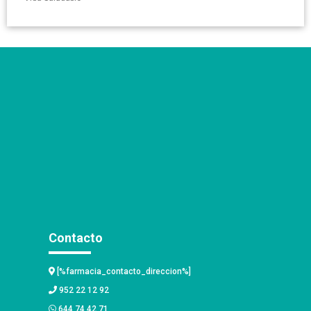
Contacto
[%farmacia_contacto_direccion%]
952 22 12 92
644 74 42 71