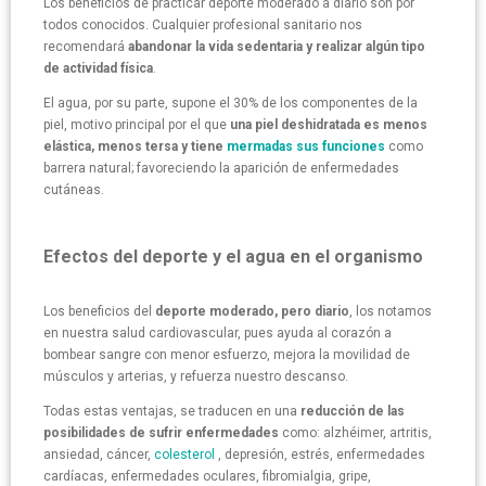
Los beneficios de practicar deporte moderado a diario son por
todos conocidos. Cualquier profesional sanitario nos
recomendará
abandonar la vida sedentaria y realizar algún tipo
de actividad física
.
El agua, por su parte, supone el 30% de los componentes de la
piel, motivo principal por el que
una piel deshidratada es menos
elástica, menos tersa y tiene
mermadas sus funciones
como
barrera natural; favoreciendo la aparición de enfermedades
cutáneas.
Efectos del deporte y el agua en el organismo
Los beneficios del
deporte moderado, pero diario
, los notamos
en nuestra salud cardiovascular, pues ayuda al corazón a
bombear sangre con menor esfuerzo, mejora la movilidad de
músculos y arterias, y refuerza nuestro descanso.
Todas estas ventajas, se traducen en una
reducción de las
posibilidades de sufrir enfermedades
como: alzhéimer, artritis,
ansiedad, cáncer,
colesterol
, depresión, estrés, enfermedades
cardíacas, enfermedades oculares, fibromialgia, gripe,