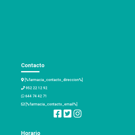
Contacto
[%farmacia_contacto_direccion%]
952 22 12 92
644 74 42 71
[%farmacia_contacto_email%]
Horario