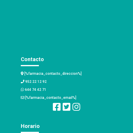
Contacto
[%farmacia_contacto_direccion%]
952 22 12 92
644 74 42 71
[%farmacia_contacto_email%]
Horario